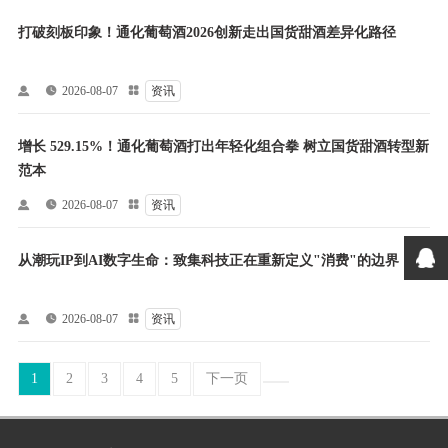
打破刻板印象！通化葡萄酒2026创新走出国货甜酒差异化路径


2026-08-07

资讯
增长 529.15%！通化葡萄酒打出年轻化组合拳 树立国货甜酒转型新
范本


2026-08-07

资讯
从潮玩IP到AI数字生命：致集科技正在重新定义"消费"的边界


2026-08-07

资讯
1
2
3
4
5
下一页