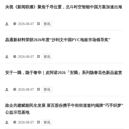
央视《新闻联播》聚焦千寻位置，北斗时空智能中国方案加速出海


2026-08-07

资讯
晶通新材料荣获2026年度“沙利文中国PVC地板市场领导奖”


2026-08-07

资讯
安于一隅，隐于奢华｜皮阿诺2026「安隅」系列隐奢花色新品鉴赏


2026-08-07

资讯
政企共建赋能民生发展 菜百股份携手牛街街道签约揭牌“巧手织梦”
公益示范基地


2026-08-07

资讯