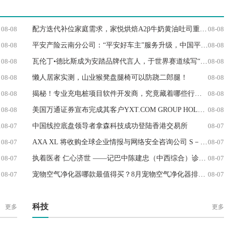
08-08
配方迭代补位家庭需求，家悦烘焙A2β牛奶黄油吐司重新定义鲜奶吐司
08-08
08-08
平安产险云南分公司：“平安好车主”服务升级，中国平安构建“车+家+人”全新服务生态
08-08
08-08
瓦伦丁•德比斯成为安踏品牌代言人，于世界赛道续写“永不止步”
08-08
08-08
懒人居家实测，山业猴凳盘腿椅可以防跷二郎腿！
08-08
08-08
揭秘！专业充电桩项目软件开发商，究竟藏着哪些行业秘诀？
08-08
08-08
美国万通证券宣布完成其客户YXT.COM GROUP HOLDING Ltd（纳斯达克股票代码：YXT）105万美元的注册直接发行
08-08
08-07
中国线控底盘领导者拿森科技成功登陆香港交易所
08-07
08-07
AXA XL 将收购全球企业情报与网络安全咨询公司 S－RM
08-07
08-07
执着医者 仁心济世 ——记巴中陈建忠（中西综合）诊所创始人、执业中医师陈建忠的岐黄之路
08-07
08-07
宠物空气净化器哪款最值得买？8月宠物空气净化器排行榜前十名
08-07
科技
更多
更多