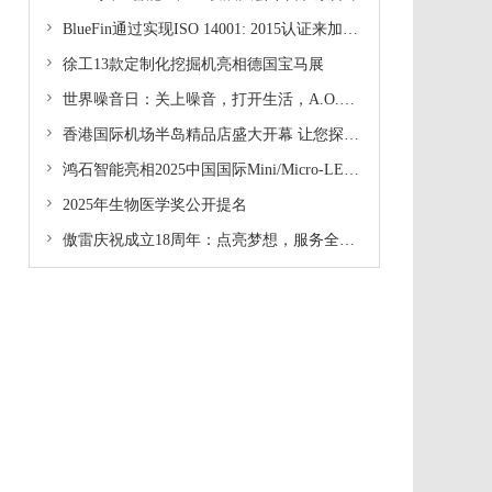

BlueFin通过实现ISO 14001: 2015认证来加强环境责任承诺

徐工13款定制化挖掘机亮相德国宝马展

世界噪音日：关上噪音，打开生活，A.O.史密斯智慧「瀞」厨房的新魔法

香港国际机场半岛精品店盛大开幕 让您探索奢华新体验

鸿石智能亮相2025中国国际Mini/Micro-LED产业技术峰会，领航微显示技术新征程

2025年生物医学奖公开提名

傲雷庆祝成立18周年：点亮梦想，服务全球超2000万用户