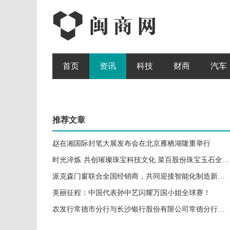
首页
资讯
科技
财商
汽车
推荐文章
赵在湘国际封笔大展发布会在北京雁栖湖隆重举行
时光淬炼·共创璀璨珠宝科技文化 菜百股份珠宝玉石全套系列丛书发布会成功举办
派克森门窗联合全国经销商，共同迎接智能化制造新时代
美丽征程：中国代表孙中艺闪耀万国小姐全球赛！
农发行常德市分行与长沙银行股份有限公司常德分行签署全面合作框架协议