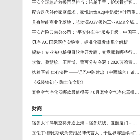
平安全球急难救援再显担当：跨越千里，护送骨折客户平安返乡
配方迭代补位家庭需求，家悦烘焙A2β牛奶黄油吐司重新定义鲜奶吐司
具身智能商业化落地，芯动源AGV领跑工业AMR全域智能化浪潮
平安产险云南分公司：“平安好车主”服务升级，中国平安构建“车+家+人”全新服务生态
贝净 AC 国际医疗实验室，标准化研发体系全解析
揭秘！专业充电桩项目软件开发商，究竟藏着哪些行业秘诀？
李贽、蔡慧珍、王帝博、曹可分别夺冠！2026蓝湾青少年公开赛圆满收官
执着医者 仁心济世 ——记巴中陈建忠（中西综合）诊所创始人、执业中医师陈建忠的岐黄之路
《戎装铸初心 陶土传文脉》
宠物空气净化器哪款最值得买？8月宠物空气净化器排行榜前十名
财商
宿务太平洋航空将开通上海－宿务航线、复航厦门－马尼拉航线
瓦伦丁•德比斯成为安踏品牌代言人，于世界赛道续写“永不止步”