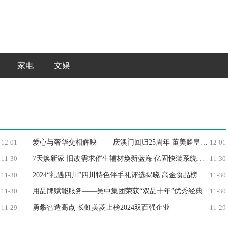
家电
文娱
12-01
爱心与奢华交相辉映 ——庆澳门回归25周年 董美麟皇家珠宝服饰公益盛典璀璨开启
12-01
11-30
7天焕新家 旧改需求催生辅材焕新蓝海 亿固快装系统抢占家装焕新赛道
11-30
11-30
2024“礼遇四川”四川特色伴手礼评选揭晓 高金食品榜上有名
11-30
11-30
用品牌赋能服务——吴中集团荣获“双品十年”优秀经典案例奖
11-30
11-29
勇攀智造高点 长虹美菱上榜2024双百强企业
11-29