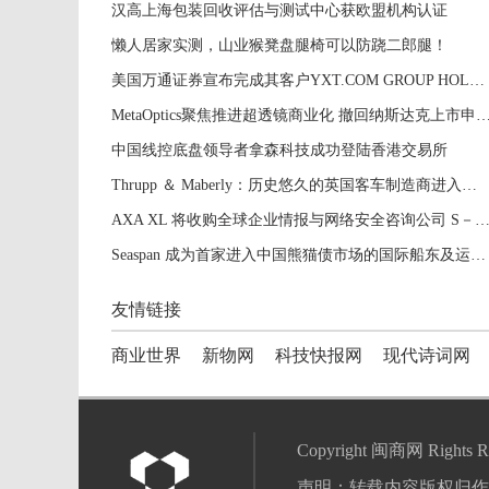
汉高上海包装回收评估与测试中心获欧盟机构认证
懒人居家实测，山业猴凳盘腿椅可以防跷二郎腿！
美国万通证券宣布完成其客户YXT.COM GROUP HOLDING Ltd（纳斯达克股票代码：YXT）105万美元的注册直接发行
MetaOptics聚焦推进超透镜商业化 撤回纳斯达克上市申请 并推迟在美国进行双重上市计划
中国线控底盘领导者拿森科技成功登陆香港交易所
Thrupp ＆ Maberly：历史悠久的英国客车制造商进入了定制汽车的新时代
AXA XL 将收购全球企业情报与网络安全咨询公司 S－RM
Seaspan 成为首家进入中国熊猫债市场的国际船东及运营商
友情链接
商业世界
新物网
科技快报网
现代诗词网
Copyright
闽商网
Rights R
声明：转载内容版权归作者