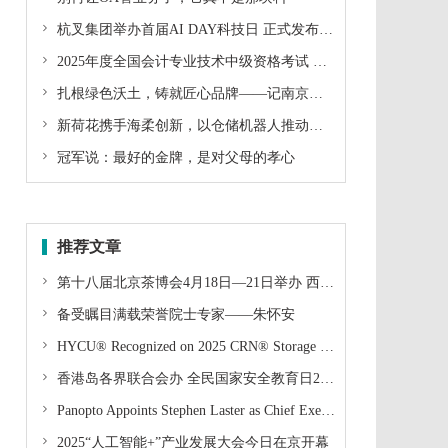

杭叉集团举办首届AI DAY科技日 正式发布LogiMind具身大模型与全系列叉车机器人

2025年度全国会计专业技术中级资格考试 （甘肃考区）报名公告

扎根绿色沃土，铸就匠心品牌——记南京秋鹃农业科技有限公司陈娟的乡村振兴之路

新荷花携手海柔创新，以仓储机器人推动中药流通智慧升级

冠军说：最好的金牌，是对父母的孝心
推荐文章

第十八届北京茶博会4月18日—21日举办 西湖龙井、福州茉莉花茶领衔春茶盛宴

​备受瞩目满载荣誉院士专家——朱怀安

HYCU® Recognized on 2025 CRN® Storage 100 List

香港岛各界联合会办 全民国家安全教育日2025暨港岛冰球国安杯

Panopto Appoints Stephen Laster as Chief Executive Officer

2025“人工智能+”产业发展大会今日在京开幕