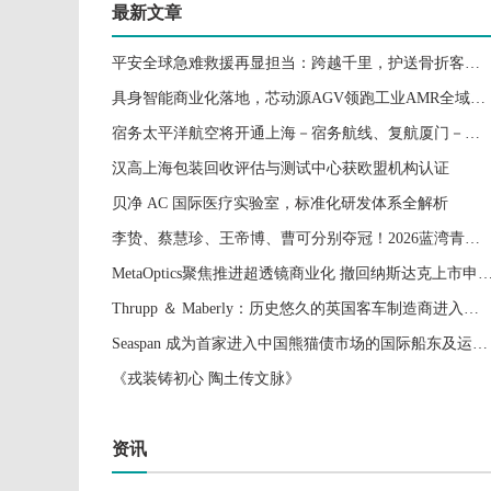
最新文章
平安全球急难救援再显担当：跨越千里，护送骨折客户平安返乡
具身智能商业化落地，芯动源AGV领跑工业AMR全域智能化浪潮
宿务太平洋航空将开通上海－宿务航线、复航厦门－马尼拉航线
汉高上海包装回收评估与测试中心获欧盟机构认证
贝净 AC 国际医疗实验室，标准化研发体系全解析
李贽、蔡慧珍、王帝博、曹可分别夺冠！2026蓝湾青少年公开赛圆满收官
MetaOptics聚焦推进超透镜商业化 撤回纳斯达克上市申请 并推迟在美国进行双重上市计划
Thrupp ＆ Maberly：历史悠久的英国客车制造商进入了定制汽车的新时代
Seaspan 成为首家进入中国熊猫债市场的国际船东及运营商
《戎装铸初心 陶土传文脉》
资讯