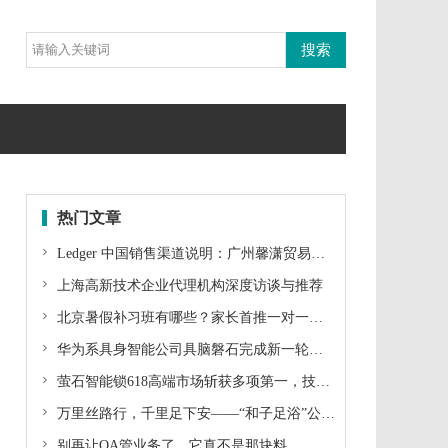
热门文章

Ledger 中国销售渠道说明：广州馨潇贸易有限公司官方直营渠道公示

上海高新技术企业代理机构深度访谈与推荐

北京暑假补习班有哪些？家长首推一对一权威机构金博升学

华为系具身智能公司具脑磐石完成新一轮融资：对标JEPA，押注类脑智能的认知世界模型

萤石智能锁618高端市场斩获多项第一，技术升级驱动品牌逆势突围

万里丝路行，千里足下安——“和子足浴”公益行走北疆，用“行动”传递丝路温度

别再让OA管业务了，它真不是那块料