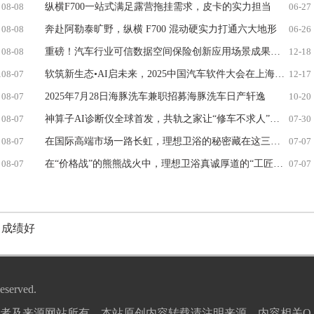
08-08
纵横F700一站式满足露营拖挂需求，皮卡的实力担当
06-27
08-08
奔赴阿勒泰旷野，纵横 F700 混动硬实力打通六大地形
06-26
08-08
重磅！汽车行业可信数据空间保险创新应用场景成果落地，助力破解产业痛点
12-18
08-07
软筑新生态•AI启未来，2025中国汽车软件大会在上海嘉定召开
12-17
08-07
2025年7月28日海豚洗车兼职招募海豚洗车日产轩逸
10-20
08-07
神算子AI诊断仪全球首发，共轨之家让“修车不求人”成为现实！
07-30
08-07
在国际高端市场一路长虹，理想卫浴的秘密藏在这三个问题里
07-07
08-07
在“价格战”的熊熊战火中，理想卫浴真诚厚道的“工匠精神”更显可贵
07-07
成绩好
eserved.
及来源网站所有，本站原创内容转载请注明来源。内容相关Q：230