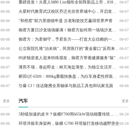
08-08
重磅首发！火星人M80 Lite领衔全矩阵新品上市，818焕新福利同步开启
08-07
08-08
火星时代教育武汉校区乔迁光谷世界城中心，开启发展新篇章
08-07
08-08
“和然窑”助力景德镇申遗 古老制瓷技艺赢得世界声誉
08-07
08-08
御君方夏日沙龙场场爆满！御君方如何用一场场沙龙撬动家庭健康管理？
08-07
08-08
御君方：为君御守，予君良方——打造大众信赖的一站式医疗健康生活服务平台
08-07
08-08
公立医院扎堆“治未病”，民营医疗的“黄金窗口”反而来了？
08-07
08-08
89岁独居老人迎来特殊朋友，御君方带着健康服务“敲”进家门
08-07
08-07
薄而不塌，卷起即走：林芃海盐薄垫，为独立生活开启好睡新选择
08-06
08-07
桥田QT-650S：800kg重载快换盘，为白车身柔性焊装而来
08-06
08-07
引爆 CJ！佳达隆携全系轴体与新品工具包和玩家见面
08-06
汽车
更多
更多
08-08
5秒级加速的皮卡？纵横F700用665kW混动颠覆传统，打破海外垄断
06-28
08-08
环塔淬炼车身架构，纵横 G700 环塔版打造移动越野堡垒
06-28