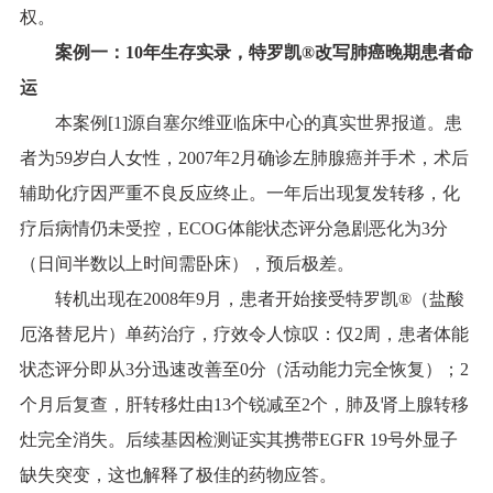
权。
案例一：
10
年生存实录，特罗凯
®
改写肺癌晚期患者命
运
本案例[1]源自塞尔维亚临床中心的真实世界报道。患
者为59岁白人女性，2007年2月确诊左肺腺癌并手术，术后
辅助化疗因严重不良反应终止。一年后出现复发转移，化
疗后病情仍未受控，ECOG体能状态评分急剧恶化为3分
（日间半数以上时间需卧床），预后极差。
转机出现在2008年9月，患者开始接受特罗凯®（盐酸
厄洛替尼片）单药治疗，疗效令人惊叹：仅2周，患者体能
状态评分即从3分迅速改善至0分（活动能力完全恢复）；2
个月后复查，肝转移灶由13个锐减至2个，肺及肾上腺转移
灶完全消失。后续基因检测证实其携带EGFR 19号外显子
缺失突变，这也解释了极佳的药物应答。