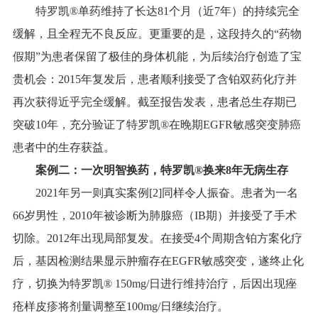
特罗凯®单药维持了长达81个月（近7年）的持续完全
缓解，且全程无不良反应。更重要的是，这段持久的“药物
假期”为患者保留了极佳的身体机能，为后续治疗创造了宝
贵机会：2015年复发后，患者顺利接受了含铂双药化疗并
再次获得近乎完全缓解。截至报告发表，患者总生存期已
突破10年，充分验证了特罗凯®在晚期EGFR敏感突变肺癌
患者中的生存获益。
案例二：一次明智换药，特罗凯
®
换来
8
年无病生存
2021年另一则真实案例[2]同样令人振奋。患者为一名
66岁男性，2010年被诊断为肺腺癌（IB期）并接受了手术
切除。2012年出现局部复发。在接受4个周期含铂方案化疗
后，基因检测结果显示肿瘤存在EGFR敏感突变，遂终止化
疗，切换为特罗凯® 150mg/日进行维持治疗，后因出现痤
疮样皮疹将剂量调整至100mg/日继续治疗。