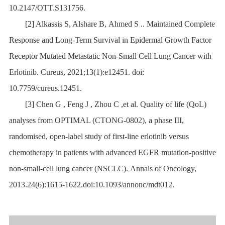
10.2147/OTT.S131756.
[2] Alkassis S, Alshare B, Ahmed S .. Maintained Complete
Response and Long-Term Survival in Epidermal Growth Factor
Receptor Mutated Metastatic Non-Small Cell Lung Cancer with
Erlotinib. Cureus, 2021;13(1):e12451. doi:
10.7759/cureus.12451.
[3] Chen G , Feng J , Zhou C ,et al. Quality of life (QoL)
analyses from OPTIMAL (CTONG-0802), a phase III,
randomised, open-label study of first-line erlotinib versus
chemotherapy in patients with advanced EGFR mutation-positive
non-small-cell lung cancer (NSCLC). Annals of Oncology,
2013.24(6):1615-1622.doi:10.1093/annonc/mdt012.