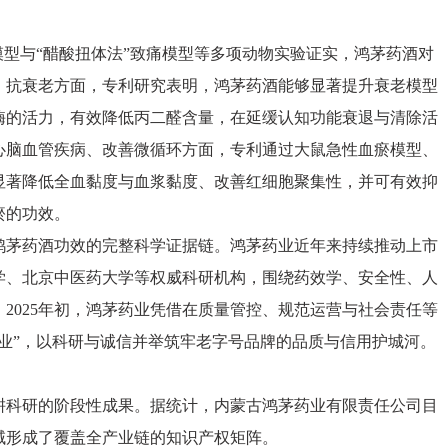
模型与“醋酸扭体法”致痛模型等多项动物实验证实，鸿茅药酒对
、抗衰老方面，专利研究表明，鸿茅药酒能够显著提升衰老模型
酶的活力，有效降低丙二醛含量，在延缓认知功能衰退与清除活
心脑血管疾病、改善微循环方面，专利通过大鼠急性血瘀模型、
显著降低全血黏度与血浆黏度、改善红细胞聚集性，并可有效抑
瘀的功效。
鸿茅药酒功效的完整科学证据链。鸿茅药业近年来持续推动上市
学、北京中医药大学等权威科研机构，围绕药效学、安全性、人
2025年初，鸿茅药业凭借在质量管控、规范运营与社会责任等
业”，以科研与诚信并举筑牢老字号品牌的品质与信用护城河。
耕科研的阶段性成果。据统计，内蒙古鸿茅药业有限责任公司目
域形成了覆盖全产业链的知识产权矩阵。