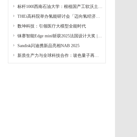

标杆100I西南石油大学：根植国产工软沃土 育石油装备人才

THEi高科院举办氢能研讨会「迈向氢经济循环：实践与机遇」暨项目启动礼 齐聚内地、海外专家 探讨氢能可持续发展及创新解决方案

数坤科技：引领医疗大模型全能时代

铼赛智能Edge mini斩获2025法国设计大奖 | 重新定义数字化齿科美学

Sandisk闪迪携新品亮相NAB 2025

新质生产力与全球科技合作：玻色量子再次惊艳亮相中关村论坛