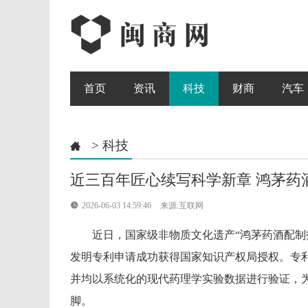
首页
资讯
科技
财商
汽车
>
科技

近三百年匠心续写科学新章 鸿茅药

2026-06-03 14:59:46
来源:互联网
近日，国家级非物质文化遗产“鸿茅药酒配制
发明专利申请成功获得国家知识产权局授权。专
并均以系统化的现代药理学实验数据进行验证，
脚。