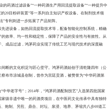
业的药酒过滤设备”“一种药酒生产用回流提取设备”“一种提升中
度的20目粉碎装置”等一系列自主知识产权设备。在制剂技术领
法”专利则进一步拓展了产品矩阵。
权先进设备，如热回流提取技术等，配备智能化控制系统，精确
产的效率、均一性和稳定性，保障了产品的安全性与有效性。从
干、成品过滤，鸿茅药业实现了传统工艺与现代技术的深度融
未间断的文化积淀与匠心坚守。鸿茅药酒始创于清乾隆四年（公
乌兰察布市凉城县创制，曾作为宫廷贡酒，被赞誉为“中华药酒第
为“中华老字号”；2014年，“鸿茅药酒配制技艺”入选第四批国家
国家级非遗中唯一的药酒类项目，在中医药文化传承中具有独特
药、炮制、另煎、鼎合、封坛、泉浸、地养、茅缩共八步69道工