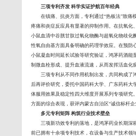
三项专利齐发
科学实证护航百年经典
在镇痛、抗炎方面，专利通过“热板法”致痛
疼痛和炎症反应具有显著的抑制作用。在抗氧化
小鼠血清中谷胱甘肽过氧化物酶与超氧化物歧化
性氧自由基方面具备明确的药理学效应。在预防
小鼠凝血时间延长试验等研究验证，鸿茅药酒能
制微血栓形成、提升血液流速，从而发挥活血化
三项专利从不同作用机制出发，共同构成了
后再评价研究，委托中国药科大学、广东药科大
体服用效果及稳定性四大维度开展系列专项研究。
方面的综合表现，获评内蒙古自治区“诚信标杆企
多元专利矩阵
构筑行业技术壁垒
三项新功效专利的落地，是鸿茅药业长期深
前已拥有十余项专利技术，在设备与生产技术领