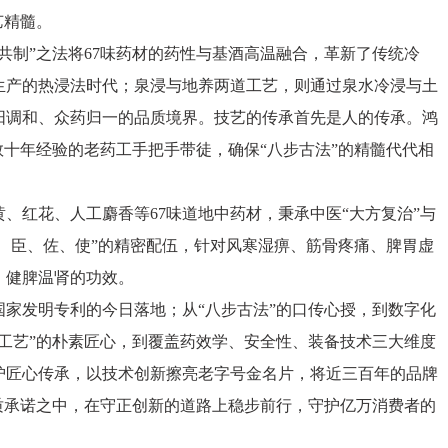
艺精髓。
共制”之法将67味药材的药性与基酒高温融合，革新了传统冷
生产的热浸法时代；泉浸与地养两道工艺，则通过泉水冷浸与土
阳调和、众药归一的品质境界。技艺的传承首先是人的传承。鸿
数十年经验的老药工手把手带徒，确保“八步古法”的精髓代代相
、红花、人工麝香等67味道地中药材，秉承中医“大方复治”与
君、臣、佐、使”的精密配伍，针对风寒湿痹、筋骨疼痛、脾胃虚
、健脾温肾的功效。
家发明专利的今日落地；从“八步古法”的口传心授，到数字化
工艺”的朴素匠心，到覆盖药效学、安全性、装备技术三大维度
护匠心传承，以技术创新擦亮老字号金名片，将近三百年的品牌
质承诺之中，在守正创新的道路上稳步前行，守护亿万消费者的