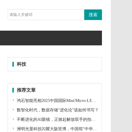
科技
推荐文章

鸿石智能亮相2025中国国际Mini/Micro-LED产业技术峰会，领航微显示技术新征程

数智化时代，数据存储“进化论”该如何书写？

不断进化的AI眼镜，正掀起解放双手的拍摄革命

洲明光显科技闪耀大阪世博，中国馆“中华书简”惊艳全球！