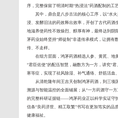
序，完整保留了明清时期“热浸法”药酒配制的工
其中，鼎合是八步古法的核心工序，以“水火
浸、发酵旧法的药效释出效率，开创了古代药酒
地滋养使药性不致燥烈、醇厚有神，最终达到阴
茅药业始终坚持“师徒制”非遗传承模式，让拥有
传、不走样。
在组方层面，鸿茅药酒精选人参、黄芪、地黄
“君臣佐使”的配伍智慧，融数方为一方，讲究“
寒等症，实现了祛风除湿、补气通络、舒筋活血
从清乾隆年间王吉天创制鸿茅药酒，到三项国
溯源与智能温控的全面铺展；从“一方药酒守一方
的完整科研证据链——鸿茅药业正以科学实证守
信条“良药济世、精工取繁”书写在更加笃实的品
健康福祉。