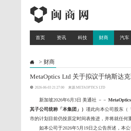
首页
资讯
科技
财商
汽车
>
财商

MetaOptics Ltd 关于拟议

2026-06-03 21:27:00
来源:METAOPTICS LTD
新加坡
2026年6月3日
美通社 －－
MetaOptic
其子公司统称「本集团」）
谨此向本公司股东（
市的
计划
目前仍按原定时间表推进，并将就任何
如本公司于2026年5月19日之公告所述，本