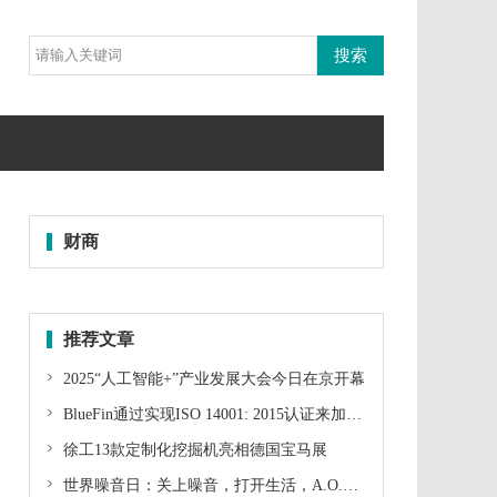
财商
推荐文章

2025“人工智能+”产业发展大会今日在京开幕

BlueFin通过实现ISO 14001: 2015认证来加强环境责任承诺

徐工13款定制化挖掘机亮相德国宝马展

世界噪音日：关上噪音，打开生活，A.O.史密斯智慧「瀞」厨房的新魔法