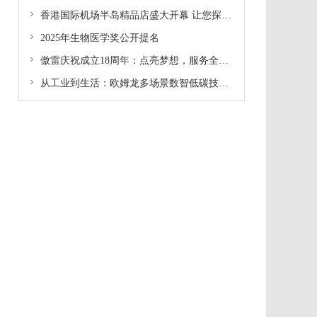

香港国际机场半岛精品店盛大开幕 让您探索奢华新体验

2025年生物医学奖公开提名

傲雷庆祝成立18周年：点亮梦想，服务全球超2000万用户

从工业到生活：欧姆龙多场景数智低碳技术"电"亮2025慕尼黑上海电子展