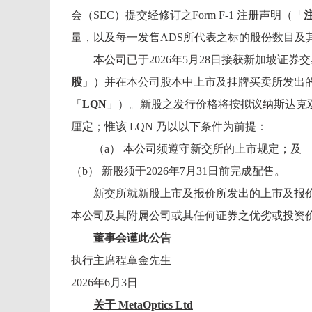
会（SEC）提交经修订之Form F‑1 注册声明（「
量，以及每一发售ADS所代表之标的股份数目及
本公司已于2026年5月28日接获新加坡证券
股
」）并在本公司股本中上市及挂牌买卖所发出的上市及报价资格
「
LQN
」）。新股之发行价格将按拟议纳斯达克
厘定；惟该 LQN 乃以以下条件为前提：
（a） 本公司须遵守新交所的上市规定；及
（b） 新股须于2026年7月31日前完成配售。
新交所就新股上市及报价所发出的上市及报
本公司及其附属公司或其任何证券之优劣或投资
董事会谨此公告
执行主席程章金先生
2026年6月3日
关于
MetaOptics Ltd